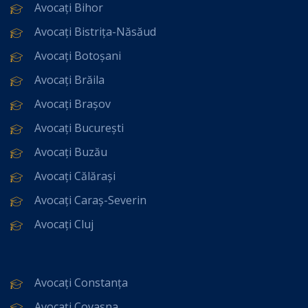
Avocați Bihor
Avocați Bistrița-Năsăud
Avocați Botoșani
Avocați Brăila
Avocați Brașov
Avocați București
Avocați Buzău
Avocați Călărași
Avocați Caraș-Severin
Avocați Cluj
Avocați Constanța
Avocați Covasna