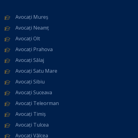
Avocați Mureș
Avocați Neamț
Avocați Olt
Avocați Prahova
Avocați Sălaj
Avocați Satu Mare
Avocați Sibiu
Avocați Suceava
Avocați Teleorman
Avocați Timiș
Avocați Tulcea
Avocați Vâlcea