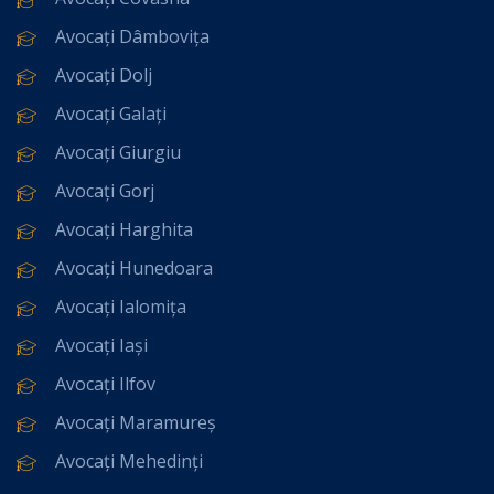
Avocați Dâmbovița
Avocați Dolj
Avocați Galați
Avocați Giurgiu
Avocați Gorj
Avocați Harghita
Avocați Hunedoara
Avocați Ialomița
Avocați Iași
Avocați Ilfov
Avocați Maramureș
Avocați Mehedinți