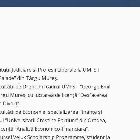
ituții Judiciare și Profesii Liberale la UMFST
Palade" din Târgu Mureș.
acultății de Drept din cadrul UMFST “George Emil
ârgu Mureș, cu lucrarea de licență ”Desfacerea
n Divorț”.
acultății de Economie, specializarea Finanțe și
ul “Universității Creștine Partium” din Oradea,
licență “Analiză Economico-Financiara”.
 bursei Velux Scholarship Programme, student la