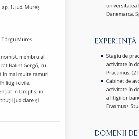
universitatea
 ap. 1, jud. Mureș
Danemarca, S
in Târgu Mureș
EXPERIENȚĂ
Stagiu de pra
conomist, membru al
activitate în 
ocat Bálint Gergő, cu
Practimus. (2 l
ă în mai multe ramuri
Cabinet de av
litigii civile,
activitate în 
ențiat în Drept și în
a litigiilor b
tuții Judiciare și
Erasmus+ Stu
DOMENII DE