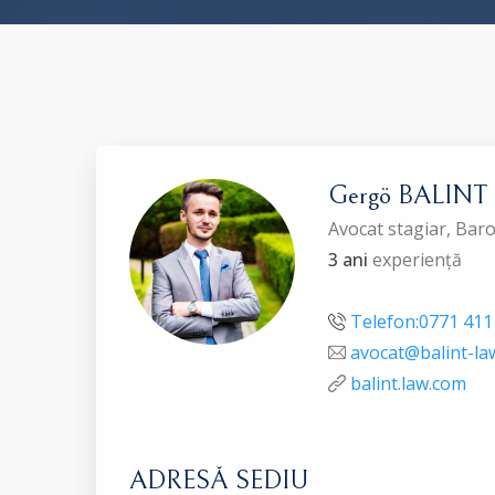
Gergö BALINT
Avocat stagiar, Ba
3 ani
experiență
Telefon:0771 411
avocat@balint-la
balint.law.com
ADRESĂ SEDIU