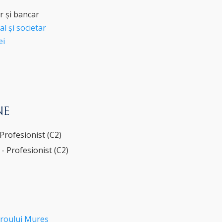
r și bancar
l și societar
ei
NE
Profesionist (C2)
- Profesionist (C2)
roului Mureș