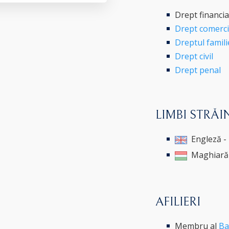
Drept financia
Drept comercia
Dreptul famili
Drept civil
Drept penal
LIMBI STRĂI
Engleză - 
Maghiară 
AFILIERI
Membru al
Ba