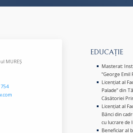
EDUCAȚIE
roul MUREȘ
Masterat: Inst
"George Emil 
Licențiat al F
 754
Palade” din T
w.com
Căsătoriei Pri
Licențiat al F
Bănci din cadr
cu lucrare de 
Beneficiar al