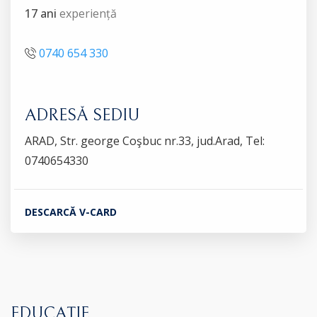
17 ani
experiență
0740 654 330
ADRESĂ SEDIU
ARAD, Str. george Coşbuc nr.33, jud.Arad, Tel:
0740654330
DESCARCĂ V-CARD
EDUCAȚIE