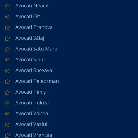
Avocați Neamț
Avocați Olt
Avocați Prahova
Avocați Sălaj
Avocați Satu Mare
Avocați Sibiu
Avocați Suceava
Avocați Teleorman
Avocați Timiș
Avocați Tulcea
Avocați Vâlcea
Avocați Vaslui
Avocați Vrancea