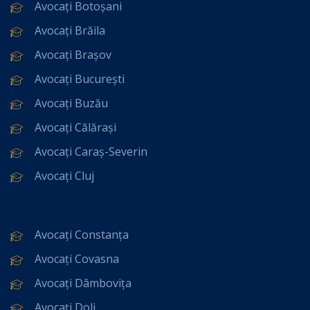
Avocați Botoșani
Avocați Brăila
Avocați Brașov
Avocați București
Avocați Buzău
Avocați Călărași
Avocați Caraș-Severin
Avocați Cluj
Avocați Constanța
Avocați Covasna
Avocați Dâmbovița
Avocați Dolj