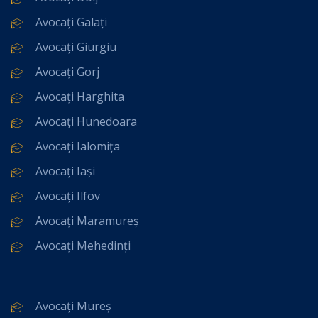
Avocați Galați
Avocați Giurgiu
Avocați Gorj
Avocați Harghita
Avocați Hunedoara
Avocați Ialomița
Avocați Iași
Avocați Ilfov
Avocați Maramureș
Avocați Mehedinți
Avocați Mureș