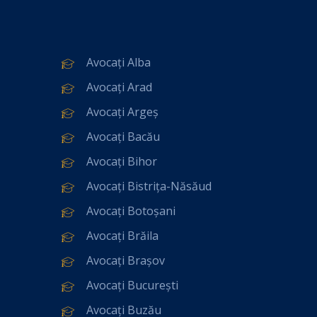
Avocați Alba
Avocați Arad
Avocați Argeș
Avocați Bacău
Avocați Bihor
Avocați Bistrița-Năsăud
Avocați Botoșani
Avocați Brăila
Avocați Brașov
Avocați București
Avocați Buzău