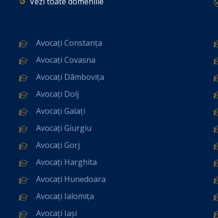
Vezi toate domeniile
Avocați Constanța
Avocați Covasna
Avocați Dâmbovița
Avocați Dolj
Avocați Galați
Avocați Giurgiu
Avocați Gorj
Avocați Harghita
Avocați Hunedoara
Avocați Ialomița
Avocați Iași