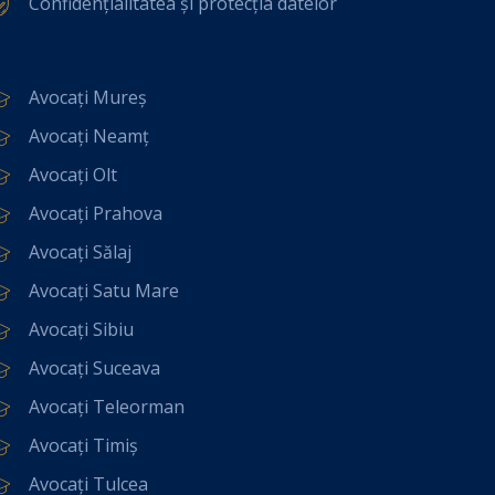
Confidențialitatea și protecția datelor
Avocați Mureș
Avocați Neamț
Avocați Olt
Avocați Prahova
Avocați Sălaj
Avocați Satu Mare
Avocați Sibiu
Avocați Suceava
Avocați Teleorman
Avocați Timiș
Avocați Tulcea