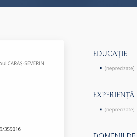
EDUCAȚIE
aroul CARAȘ-SEVERIN
(neprecizate)
EXPERIENȚĂ
(neprecizate)
729/359016
DOMENII DE