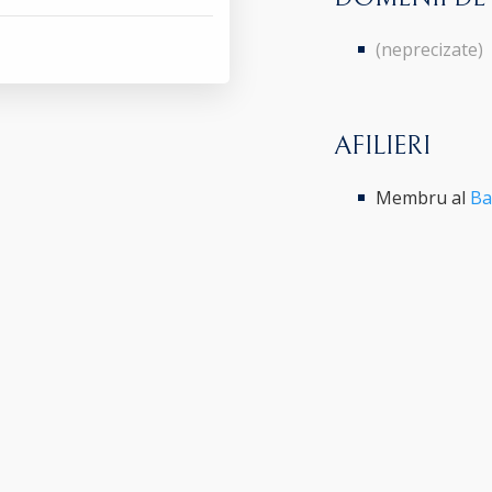
(neprecizate)
AFILIERI
Membru al
Ba