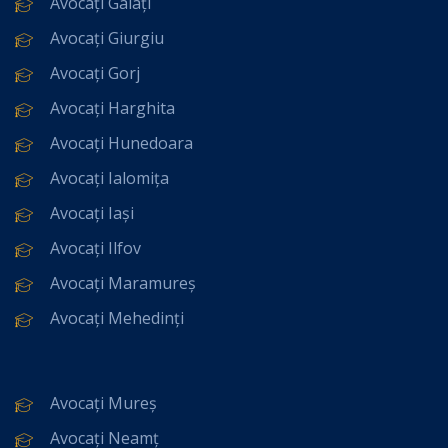
Avocați Galați
Avocați Giurgiu
Avocați Gorj
Avocați Harghita
Avocați Hunedoara
Avocați Ialomița
Avocați Iași
Avocați Ilfov
Avocați Maramureș
Avocați Mehedinți
Avocați Mureș
Avocați Neamț