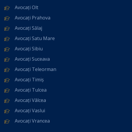
Avocați Olt
Avocați Prahova
Avocați Sălaj
Avocați Satu Mare
Avocați Sibiu
Avocați Suceava
Avocați Teleorman
Avocați Timiș
Avocați Tulcea
Avocați Vâlcea
Avocați Vaslui
Avocați Vrancea