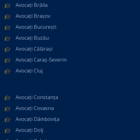
Avocați Brăila
Avocați Brașov
Avocați București
Avocați Buzău
Avocați Călărași
Avocați Caraș-Severin
Avocați Cluj
Avocați Constanța
Avocați Covasna
Avocați Dâmbovița
Avocați Dolj