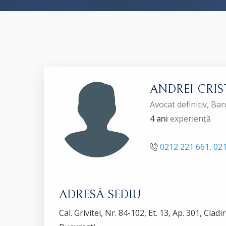
ANDREI-CRIS
Avocat definitiv, B
4 ani
experiență
0212 221 661
,
021
ADRESĂ SEDIU
Cal. Grivitei, Nr. 84-102, Et. 13, Ap. 301, Cla