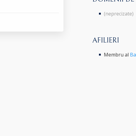
(neprecizate)
AFILIERI
Membru al
Ba