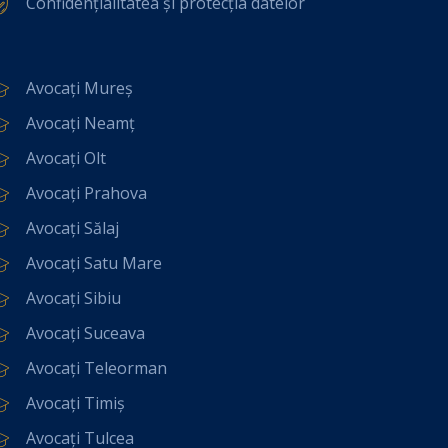
Confidențialitatea și protecția datelor
Avocați Mureș
Avocați Neamț
Avocați Olt
Avocați Prahova
Avocați Sălaj
Avocați Satu Mare
Avocați Sibiu
Avocați Suceava
Avocați Teleorman
Avocați Timiș
Avocați Tulcea