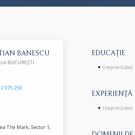
EDUCAȚIE
TIAN BANESCU
aroul BUCUREȘTI
(neprecizate)
2 075 256
EXPERIENȚĂ
(neprecizate)
direa The Mark, Sector 1,
DOMENII DE