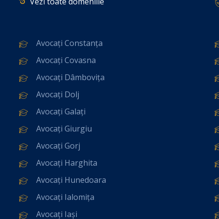
Vezi toate domeniile
Avocați Constanța
Avocați Covasna
Avocați Dâmbovița
Avocați Dolj
Avocați Galați
Avocați Giurgiu
Avocați Gorj
Avocați Harghita
Avocați Hunedoara
Avocați Ialomița
Avocați Iași