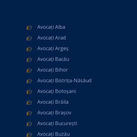
Avocați Alba
Avocați Arad
Avocați Argeș
Avocați Bacău
Avocați Bihor
Avocați Bistrița-Năsăud
Avocați Botoșani
Avocați Brăila
Avocați Brașov
Avocați București
Avocați Buzău