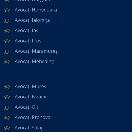
Avocați Hunedoara
Avocați Ialomița
Avocați Iași
Avocați Ilfov
Avocați Maramureș
Avocați Mehedinți
Avocați Mureș
Avocați Neamț
Avocați Olt
Avocați Prahova
Avocați Sălaj