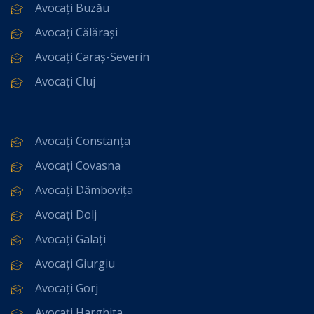
Avocați Buzău
Avocați Călărași
Avocați Caraș-Severin
Avocați Cluj
Avocați Constanța
Avocați Covasna
Avocați Dâmbovița
Avocați Dolj
Avocați Galați
Avocați Giurgiu
Avocați Gorj
Avocați Harghita