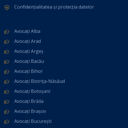
Confidențialitatea și protecția datelor
Avocați Alba
Avocați Arad
Avocați Argeș
Avocați Bacău
Avocați Bihor
Avocați Bistrița-Năsăud
Avocați Botoșani
Avocați Brăila
Avocați Brașov
Avocați București