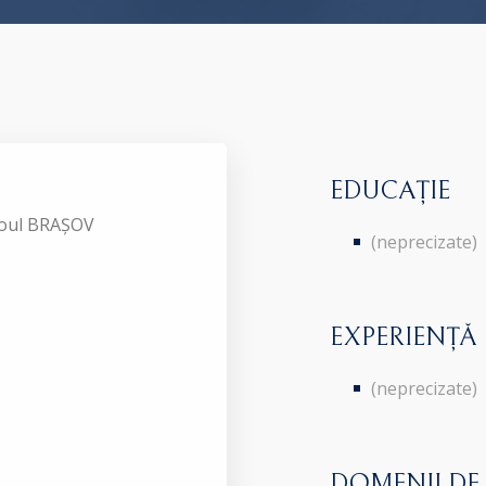
EDUCAȚIE
aroul BRAȘOV
(neprecizate)
EXPERIENȚĂ
(neprecizate)
DOMENII DE