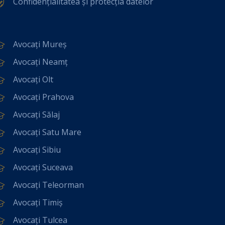
Confidențialitatea și protecția datelor
Avocați Mureș
Avocați Neamț
Avocați Olt
Avocați Prahova
Avocați Sălaj
Avocați Satu Mare
Avocați Sibiu
Avocați Suceava
Avocați Teleorman
Avocați Timiș
Avocați Tulcea