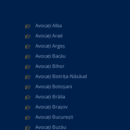
Avocați Alba
Avocați Arad
Avocați Argeș
Avocați Bacău
Avocați Bihor
Avocați Bistrița-Năsăud
Avocați Botoșani
Avocați Brăila
Avocați Brașov
Avocați București
Avocați Buzău