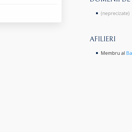
(neprecizate)
AFILIERI
Membru al
Ba