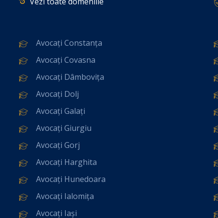
Vezi toate domeniile
Avocați Constanța
Avocați Covasna
Avocați Dâmbovița
Avocați Dolj
Avocați Galați
Avocați Giurgiu
Avocați Gorj
Avocați Harghita
Avocați Hunedoara
Avocați Ialomița
Avocați Iași