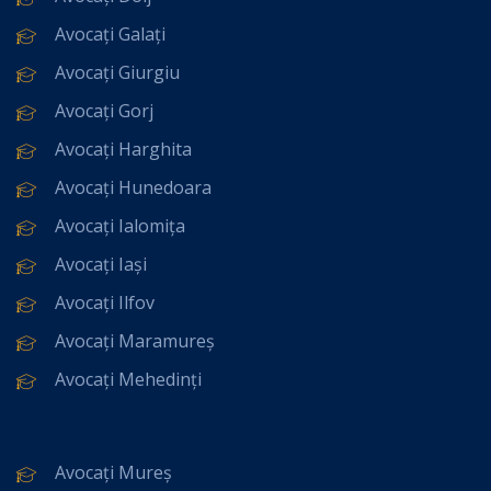
Avocați Galați
Avocați Giurgiu
Avocați Gorj
Avocați Harghita
Avocați Hunedoara
Avocați Ialomița
Avocați Iași
Avocați Ilfov
Avocați Maramureș
Avocați Mehedinți
Avocați Mureș