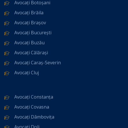
Avocați Botoșani
Avocați Brăila
Avocați Brașov
Avocați București
Avocați Buzău
Avocați Călărași
Avocați Caraș-Severin
Avocați Cluj
Avocați Constanța
Avocați Covasna
Avocați Dâmbovița
Avocați Dolj