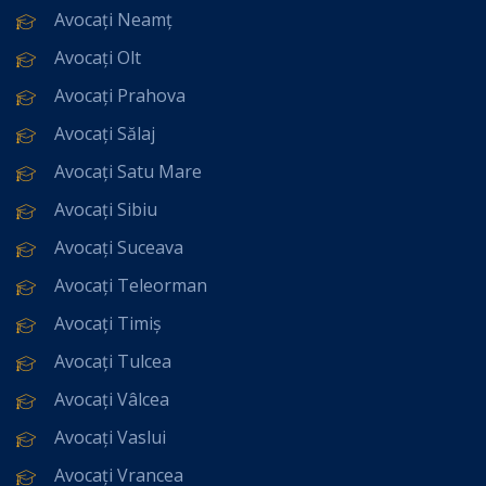
Avocați Neamț
Avocați Olt
Avocați Prahova
Avocați Sălaj
Avocați Satu Mare
Avocați Sibiu
Avocați Suceava
Avocați Teleorman
Avocați Timiș
Avocați Tulcea
Avocați Vâlcea
Avocați Vaslui
Avocați Vrancea