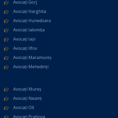
Avocați Gorj
Avocați Harghita
Avocați Hunedoara
Avocați Ialomița
Avocați Iași
Avocați Ilfov
Avocați Maramureș
Avocați Mehedinți
Avocați Mureș
Avocați Neamț
Avocați Olt
Avocați Prahova