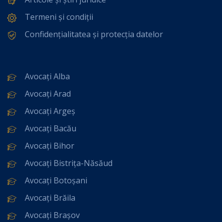
Termeni și condiții
Confidențialitatea și protecția datelor
Avocați Alba
Avocați Arad
Avocați Argeș
Avocați Bacău
Avocați Bihor
Avocați Bistrița-Năsăud
Avocați Botoșani
Avocați Brăila
Avocați Brașov