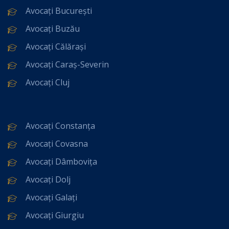
Avocați București
Avocați Buzău
Avocați Călărași
Avocați Caraș-Severin
Avocați Cluj
Avocați Constanța
Avocați Covasna
Avocați Dâmbovița
Avocați Dolj
Avocați Galați
Avocați Giurgiu