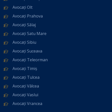
Avocați Olt
Avocați Prahova
Avocați Sălaj
Avocați Satu Mare
Avocați Sibiu
Avocați Suceava
Avocați Teleorman
Avocați Timiș
Avocați Tulcea
Avocați Vâlcea
Avocați Vaslui
Avocați Vrancea