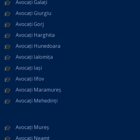
Avocați Galați
Avocați Giurgiu
Avocați Gorj
Avocați Harghita
Avocați Hunedoara
Avocați Ialomița
Avocați Iași
Avocați Ilfov
Avocați Maramureș
Avocați Mehedinți
Avocați Mureș
Avocați Neamț