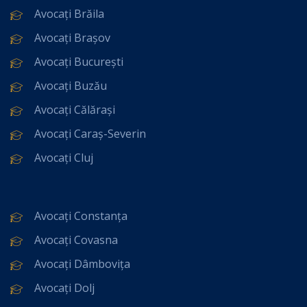
Avocați Brăila
Avocați Brașov
Avocați București
Avocați Buzău
Avocați Călărași
Avocați Caraș-Severin
Avocați Cluj
Avocați Constanța
Avocați Covasna
Avocați Dâmbovița
Avocați Dolj