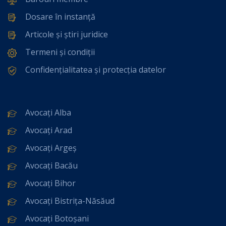
Dosare în instanță
Articole și știri juridice
Termeni și condiții
Confidențialitatea și protecția datelor
Avocați Alba
Avocați Arad
Avocați Argeș
Avocați Bacău
Avocați Bihor
Avocați Bistrița-Năsăud
Avocați Botoșani