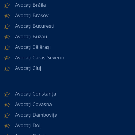
Avocați Brăila
Avocați Brașov
Avocați București
Avocați Buzău
Avocați Călărași
Avocați Caraș-Severin
Avocați Cluj
Avocați Constanța
Avocați Covasna
Avocați Dâmbovița
Avocați Dolj