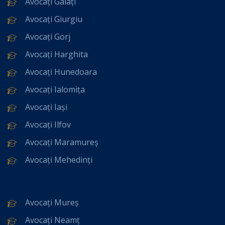
Avocați Galați
Avocați Giurgiu
Avocați Gorj
Avocați Harghita
Avocați Hunedoara
Avocați Ialomița
Avocați Iași
Avocați Ilfov
Avocați Maramureș
Avocați Mehedinți
Avocați Mureș
Avocați Neamț