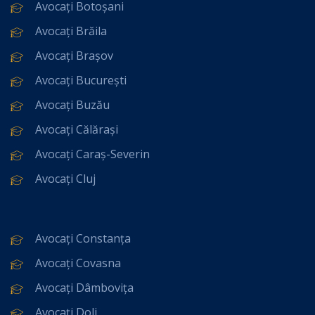
Avocați Botoșani
Avocați Brăila
Avocați Brașov
Avocați București
Avocați Buzău
Avocați Călărași
Avocați Caraș-Severin
Avocați Cluj
Avocați Constanța
Avocați Covasna
Avocați Dâmbovița
Avocați Dolj