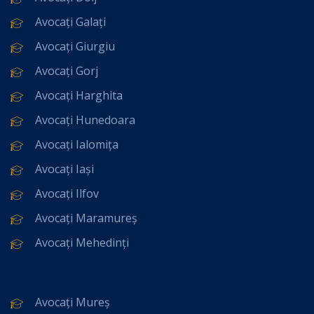
Avocați Galați
Avocați Giurgiu
Avocați Gorj
Avocați Harghita
Avocați Hunedoara
Avocați Ialomița
Avocați Iași
Avocați Ilfov
Avocați Maramureș
Avocați Mehedinți
Avocați Mureș