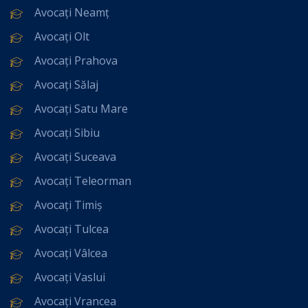
Avocați Neamț
Avocați Olt
Avocați Prahova
Avocați Sălaj
Avocați Satu Mare
Avocați Sibiu
Avocați Suceava
Avocați Teleorman
Avocați Timiș
Avocați Tulcea
Avocați Vâlcea
Avocați Vaslui
Avocați Vrancea