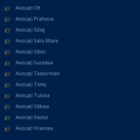
Avocați Olt
Avocați Prahova
Avocați Sălaj
Avocați Satu Mare
Avocați Sibiu
Avocați Suceava
Avocați Teleorman
Avocați Timiș
Avocați Tulcea
Avocați Vâlcea
Avocați Vaslui
Avocați Vrancea