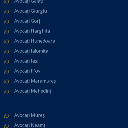
Avocați Galați
Avocați Giurgiu
Avocați Gorj
Avocați Harghita
Avocați Hunedoara
Avocați Ialomița
Avocați Iași
Avocați Ilfov
Avocați Maramureș
Avocați Mehedinți
Avocați Mureș
Avocați Neamț