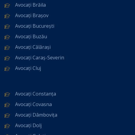
Avocați Brăila
Avocați Brașov
Avocați București
Avocați Buzău
Avocați Călărași
Avocați Caraș-Severin
Avocați Cluj
Avocați Constanța
Avocați Covasna
Avocați Dâmbovița
Avocați Dolj