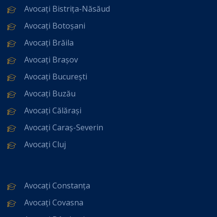
Avocați Bistrița-Năsăud
Avocați Botoșani
Avocați Brăila
Avocați Brașov
Avocați București
Avocați Buzău
Avocați Călărași
Avocați Caraș-Severin
Avocați Cluj
Avocați Constanța
Avocați Covasna