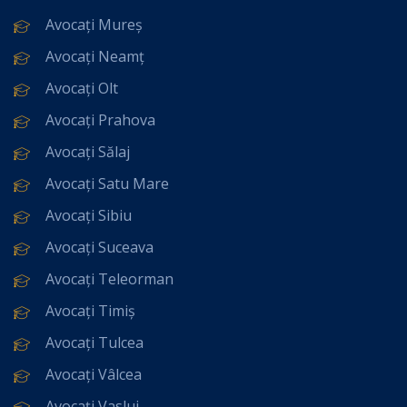
Avocați Mureș
Avocați Neamț
Avocați Olt
Avocați Prahova
Avocați Sălaj
Avocați Satu Mare
Avocați Sibiu
Avocați Suceava
Avocați Teleorman
Avocați Timiș
Avocați Tulcea
Avocați Vâlcea
Avocați Vaslui