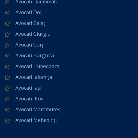
Avocați Dâmbovița
Avocați Dolj
Avocați Galați
Avocați Giurgiu
Avocați Gorj
Avocați Harghita
Avocați Hunedoara
Avocați Ialomița
Avocați Iași
Avocați Ilfov
Avocați Maramureș
Avocați Mehedinți