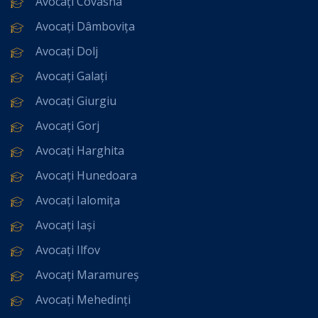
Avocați Covasna
Avocați Dâmbovița
Avocați Dolj
Avocați Galați
Avocați Giurgiu
Avocați Gorj
Avocați Harghita
Avocați Hunedoara
Avocați Ialomița
Avocați Iași
Avocați Ilfov
Avocați Maramureș
Avocați Mehedinți