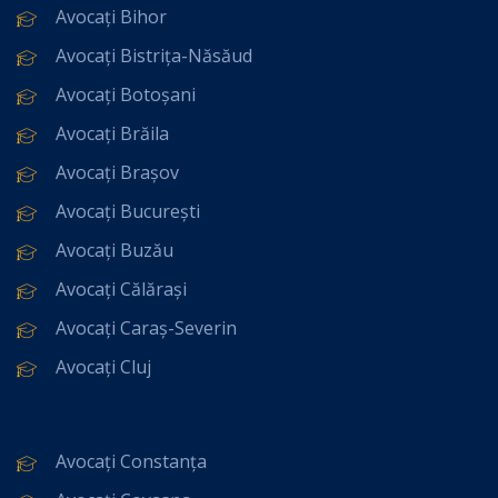
Avocați Bihor
Avocați Bistrița-Năsăud
Avocați Botoșani
Avocați Brăila
Avocați Brașov
Avocați București
Avocați Buzău
Avocați Călărași
Avocați Caraș-Severin
Avocați Cluj
Avocați Constanța