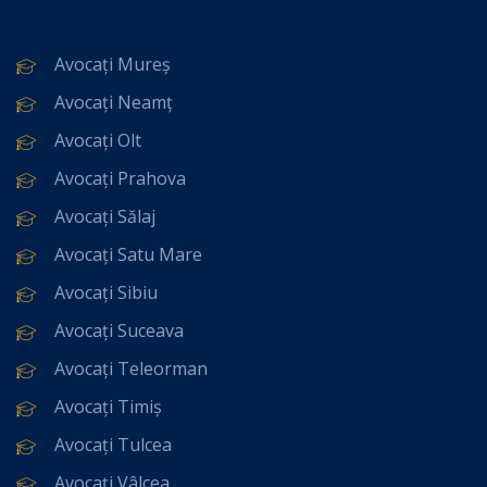
Avocați Mureș
Avocați Neamț
Avocați Olt
Avocați Prahova
Avocați Sălaj
Avocați Satu Mare
Avocați Sibiu
Avocați Suceava
Avocați Teleorman
Avocați Timiș
Avocați Tulcea
Avocați Vâlcea