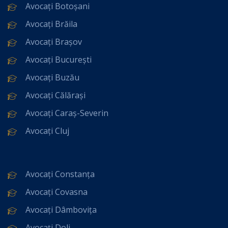
Avocați Botoșani
Avocați Brăila
Avocați Brașov
Avocați București
Avocați Buzău
Avocați Călărași
Avocați Caraș-Severin
Avocați Cluj
Avocați Constanța
Avocați Covasna
Avocați Dâmbovița
Avocați Dolj