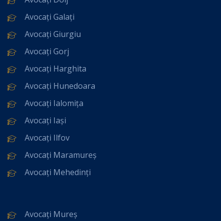
Avocați Galați
Avocați Giurgiu
Avocați Gorj
Avocați Harghita
Avocați Hunedoara
Avocați Ialomița
Avocați Iași
Avocați Ilfov
Avocați Maramureș
Avocați Mehedinți
Avocați Mureș