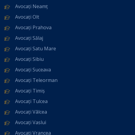
Avocați Neamț
Avocați Olt
Avocați Prahova
Avocați Sălaj
Avocați Satu Mare
Avocați Sibiu
Avocați Suceava
Avocați Teleorman
Avocați Timiș
Avocați Tulcea
Avocați Vâlcea
Avocați Vaslui
Avocați Vrancea