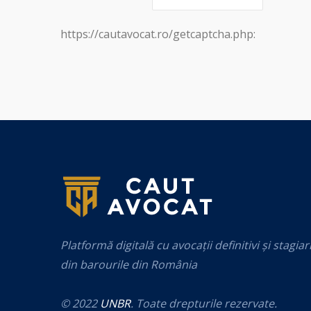
https://cautavocat.ro/getcaptcha.php:
Platformă digitală cu avocații definitivi și stagiar
din barourile din România
© 2022
UNBR
. Toate drepturile rezervate.