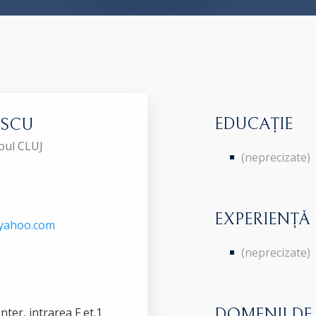
EDUCAȚIE
ESCU
roul CLUJ
(neprecizate)
EXPERIENȚĂ
yahoo.com
(neprecizate)
ter, intrarea F et.1
DOMENII DE