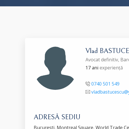
Vlad BASTUC
Avocat definitiv, Ba
17 ani
experiență
0740 501 549
vladbastucescu@
ADRESĂ SEDIU
Bucuresti, Montreal Square, World Trade Cen