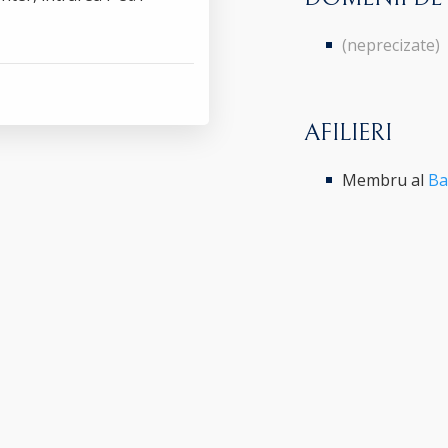
(neprecizate)
AFILIERI
Membru al
Ba