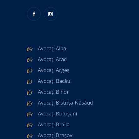
Avocați Alba
Avocați Arad
Avocați Argeș
Avocați Bacău
Avocați Bihor
Avocați Bistrița-Năsăud
Avocați Botoșani
Avocați Brăila
Avocați Brașov