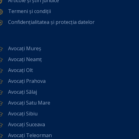
Articole și știri juridice
Termeni și condiții
Confidențialitatea și protecția datelor
Avocați Mureș
Avocați Neamț
Avocați Olt
Avocați Prahova
Avocați Sălaj
Avocați Satu Mare
Avocați Sibiu
Avocați Suceava
Avocați Teleorman