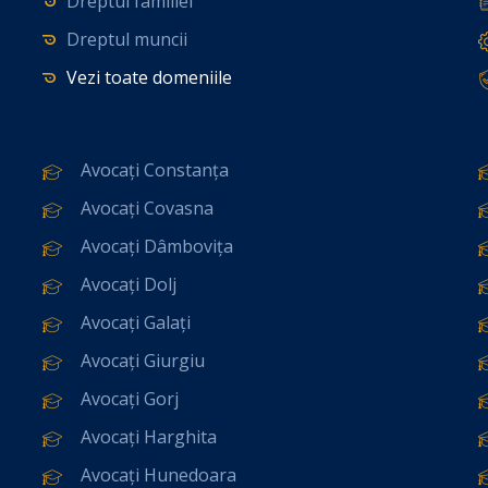
Dreptul familiei
Dreptul muncii
Vezi toate domeniile
Avocați Constanța
Avocați Covasna
Avocați Dâmbovița
Avocați Dolj
Avocați Galați
Avocați Giurgiu
Avocați Gorj
Avocați Harghita
Avocați Hunedoara