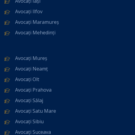
Avocați Iași
Avocați Ilfov
Avocați Maramureș
Avocați Mehedinți
Avocați Mureș
Avocați Neamț
Avocați Olt
Avocați Prahova
Avocați Sălaj
Avocați Satu Mare
Avocați Sibiu
Avocați Suceava