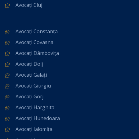
Avocați Cluj
Avocați Constanța
Avocați Covasna
Avocați Dâmbovița
Avocați Dolj
Avocați Galați
Avocați Giurgiu
Avocați Gorj
Avocați Harghita
Avocați Hunedoara
Avocați Ialomița