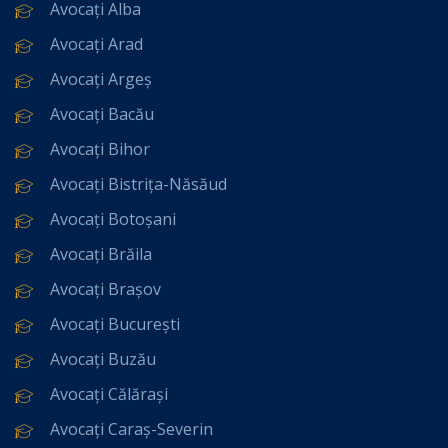
Avocați Alba
Avocați Arad
Avocați Argeș
Avocați Bacău
Avocați Bihor
Avocați Bistrița-Năsăud
Avocați Botoșani
Avocați Brăila
Avocați Brașov
Avocați București
Avocați Buzău
Avocați Călărași
Avocați Caraș-Severin