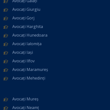
Avocați Galați
Avocați Giurgiu
Avocați Gorj
Avocați Harghita
Avocați Hunedoara
Avocați Ialomița
Avocați Iași
Avocați Ilfov
Avocați Maramureș
Avocați Mehedinți
Avocați Mureș
Avocați Neamț