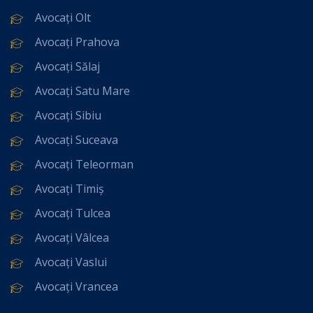
Avocați Olt
Avocați Prahova
Avocați Sălaj
Avocați Satu Mare
Avocați Sibiu
Avocați Suceava
Avocați Teleorman
Avocați Timiș
Avocați Tulcea
Avocați Vâlcea
Avocați Vaslui
Avocați Vrancea