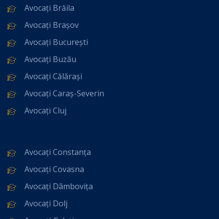
Avocați Brăila
Avocați Brașov
Avocați București
Avocați Buzău
Avocați Călărași
Avocați Caraș-Severin
Avocați Cluj
Avocați Constanța
Avocați Covasna
Avocați Dâmbovița
Avocați Dolj