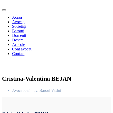
Acasă
Avocați
Societăți
Barouri
Domenii
Dosare
Articole
Cont avocat
Contact
Cristina-Valentina BEJAN
Avocat definitiv, Baroul Vaslui