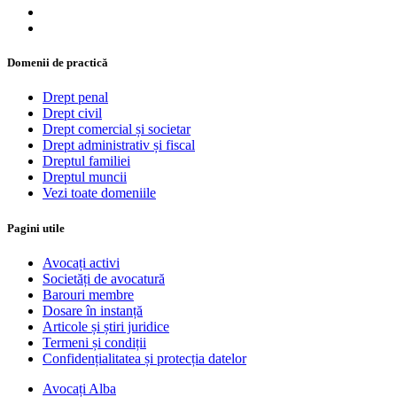
Domenii de practică
Drept penal
Drept civil
Drept comercial și societar
Drept administrativ și fiscal
Dreptul familiei
Dreptul muncii
Vezi toate domeniile
Pagini utile
Avocați activi
Societăți de avocatură
Barouri membre
Dosare în instanță
Articole și știri juridice
Termeni și condiții
Confidențialitatea și protecția datelor
Avocați Alba