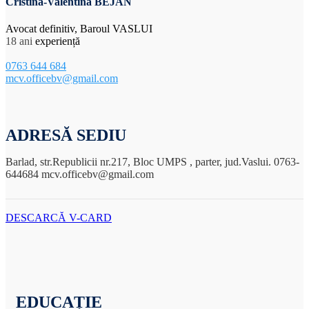
Cristina-Valentina BEJAN
Avocat definitiv, Baroul VASLUI
18 ani
experiență
0763 644 684
mcv.officebv@gmail.com
ADRESĂ SEDIU
Barlad, str.Republicii nr.217, Bloc UMPS , parter, jud.Vaslui. 0763-
644684 mcv.officebv@gmail.com
DESCARCĂ V-CARD
EDUCAȚIE