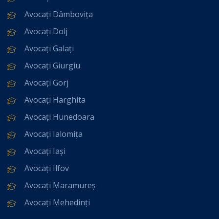
Avocați Dâmbovița
Avocați Dolj
Avocați Galați
Avocați Giurgiu
Avocați Gorj
Avocați Harghita
Avocați Hunedoara
Avocați Ialomița
Avocați Iași
Avocați Ilfov
Avocați Maramureș
Avocați Mehedinți