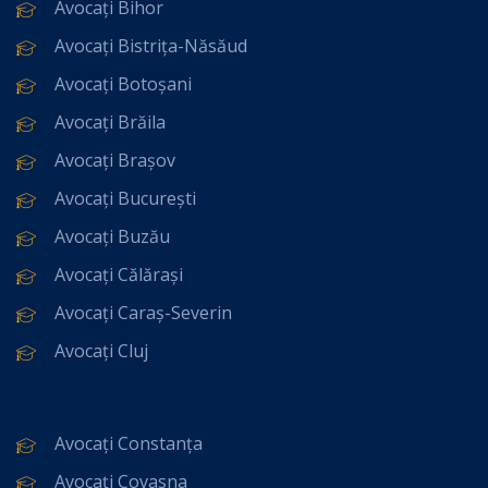
Avocați Bihor
Avocați Bistrița-Năsăud
Avocați Botoșani
Avocați Brăila
Avocați Brașov
Avocați București
Avocați Buzău
Avocați Călărași
Avocați Caraș-Severin
Avocați Cluj
Avocați Constanța
Avocați Covasna