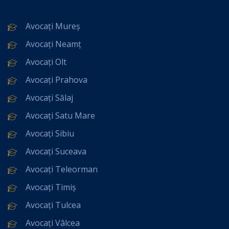
Avocați Mureș
Avocați Neamț
Avocați Olt
Avocați Prahova
Avocați Sălaj
Avocați Satu Mare
Avocați Sibiu
Avocați Suceava
Avocați Teleorman
Avocați Timiș
Avocați Tulcea
Avocați Vâlcea