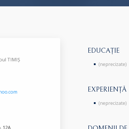
EDUCAȚIE
roul TIMIȘ
(neprecizate)
EXPERIENȚĂ
hoo.com
(neprecizate)
p. 12A
DOMENII DE