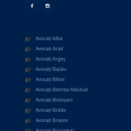
Avocați Alba
Avocați Arad
Avocați Argeș
Avocați Bacău
Avocați Bihor
Avocați Bistrița-Năsăud
Avocați Botoșani
Avocați Brăila
Avocați Brașov
Avocați București