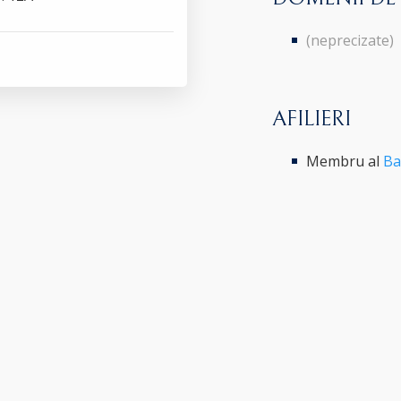
(neprecizate)
AFILIERI
Membru al
Ba