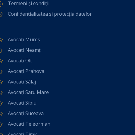
Termeni și condiții
Confidențialitatea și protecția datelor
Avocați Mureș
Avocați Neamț
Avocați Olt
Avocați Prahova
Avocați Sălaj
Avocați Satu Mare
Avocați Sibiu
Avocați Suceava
Avocați Teleorman
Avocați Timiș