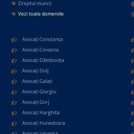
Dreptul muncii
Vezi toate domeniile
Avocați Constanța
Avocați Covasna
Avocați Dâmbovița
Avocați Dolj
Avocați Galați
Avocați Giurgiu
Avocați Gorj
Avocați Harghita
Avocați Hunedoara
Avocați Ialomița