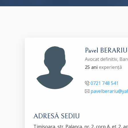
Pavel BERARIU
Avocat definitiv, Ba
25 ani
experiență
0721 748 541
pavelberariu@ya
ADRESĂ SEDIU
Timisoara, str. Palanca, nr. 2, corp A, et. 2, a