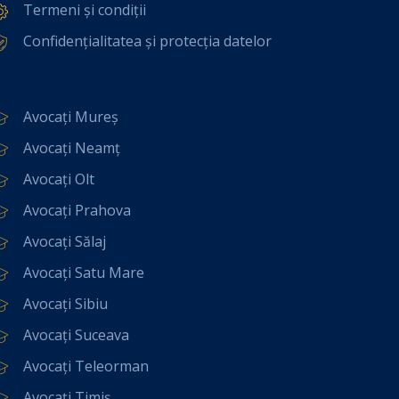
Termeni și condiții
Confidențialitatea și protecția datelor
Avocați Mureș
Avocați Neamț
Avocați Olt
Avocați Prahova
Avocați Sălaj
Avocați Satu Mare
Avocați Sibiu
Avocați Suceava
Avocați Teleorman
Avocați Timiș