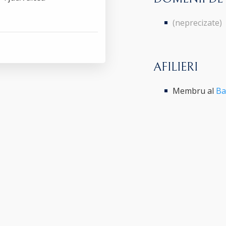
(neprecizate)
AFILIERI
Membru al
Ba