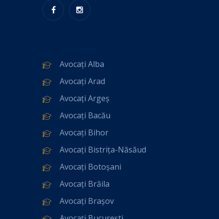
Avocați Alba
Avocați Arad
Avocați Argeș
Avocați Bacău
Avocați Bihor
Avocați Bistrița-Năsăud
Avocați Botoșani
Avocați Brăila
Avocați Brașov
Avocați București