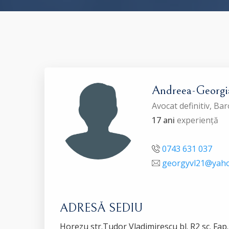
Andreea-Georg
Avocat definitiv, Ba
17 ani
experiență
0743 631 037
georgyvl21@yah
ADRESĂ SEDIU
Horezu str.Tudor Vladimirescu bl. R2 sc. Fap.