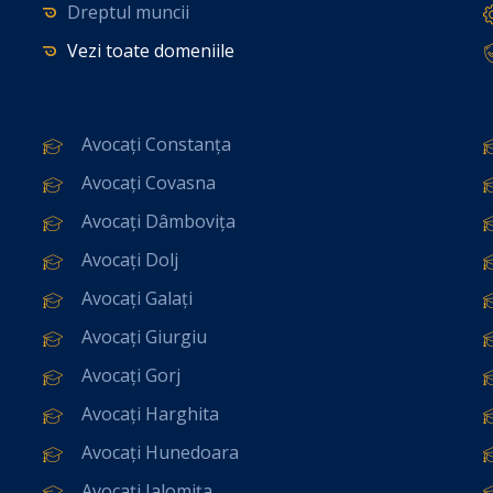
Dreptul muncii
Vezi toate domeniile
Avocați Constanța
Avocați Covasna
Avocați Dâmbovița
Avocați Dolj
Avocați Galați
Avocați Giurgiu
Avocați Gorj
Avocați Harghita
Avocați Hunedoara
Avocați Ialomița