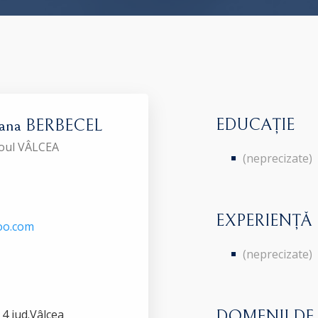
EDUCAȚIE
iana BERBECEL
roul VÂLCEA
(neprecizate)
EXPERIENȚĂ
oo.com
(neprecizate)
 4 jud.Vâlcea
DOMENII DE