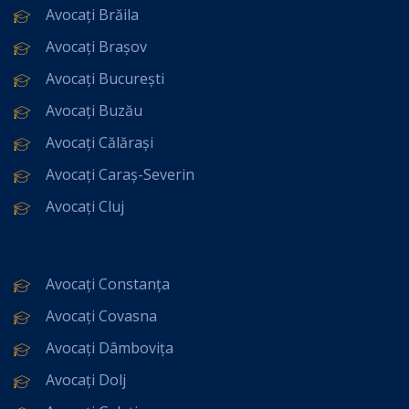
Avocați Brăila
Avocați Brașov
Avocați București
Avocați Buzău
Avocați Călărași
Avocați Caraș-Severin
Avocați Cluj
Avocați Constanța
Avocați Covasna
Avocați Dâmbovița
Avocați Dolj