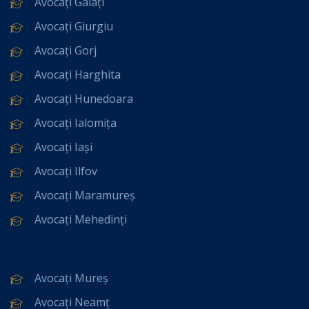
Avocați Galați
Avocați Giurgiu
Avocați Gorj
Avocați Harghita
Avocați Hunedoara
Avocați Ialomița
Avocați Iași
Avocați Ilfov
Avocați Maramureș
Avocați Mehedinți
Avocați Mureș
Avocați Neamț