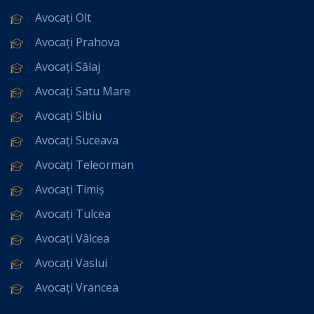
Avocați Olt
Avocați Prahova
Avocați Sălaj
Avocați Satu Mare
Avocați Sibiu
Avocați Suceava
Avocați Teleorman
Avocați Timiș
Avocați Tulcea
Avocați Vâlcea
Avocați Vaslui
Avocați Vrancea