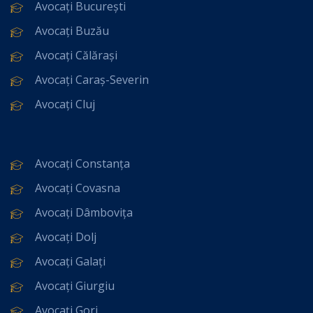
Avocați București
Avocați Buzău
Avocați Călărași
Avocați Caraș-Severin
Avocați Cluj
Avocați Constanța
Avocați Covasna
Avocați Dâmbovița
Avocați Dolj
Avocați Galați
Avocați Giurgiu
Avocați Gorj