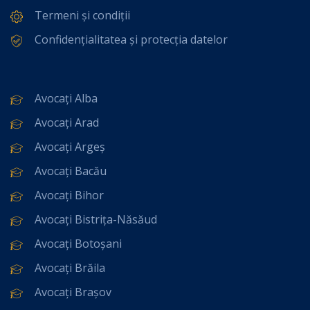
Termeni și condiții
Confidențialitatea și protecția datelor
Avocați Alba
Avocați Arad
Avocați Argeș
Avocați Bacău
Avocați Bihor
Avocați Bistrița-Năsăud
Avocați Botoșani
Avocați Brăila
Avocați Brașov