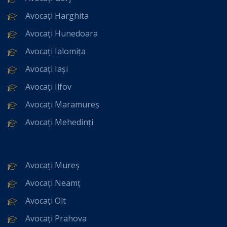
Avocați Harghita
Avocați Hunedoara
Avocați Ialomița
Avocați Iași
Avocați Ilfov
Avocați Maramureș
Avocați Mehedinți
Avocați Mureș
Avocați Neamț
Avocați Olt
Avocați Prahova