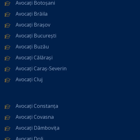
Avocați Botoșani
Avocați Brăila
Avocați Brașov
Avocați București
Avocați Buzău
Avocați Călărași
Avocați Caraș-Severin
Avocați Cluj
Avocați Constanța
Avocați Covasna
Avocați Dâmbovița
Avocați Dolj