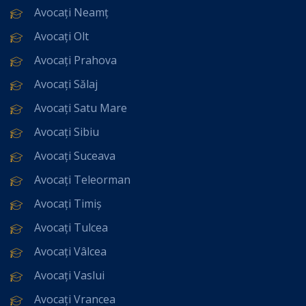
Avocați Neamț
Avocați Olt
Avocați Prahova
Avocați Sălaj
Avocați Satu Mare
Avocați Sibiu
Avocați Suceava
Avocați Teleorman
Avocați Timiș
Avocați Tulcea
Avocați Vâlcea
Avocați Vaslui
Avocați Vrancea