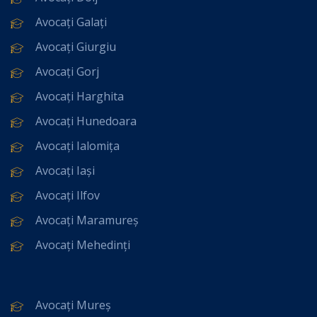
Avocați Galați
Avocați Giurgiu
Avocați Gorj
Avocați Harghita
Avocați Hunedoara
Avocați Ialomița
Avocați Iași
Avocați Ilfov
Avocați Maramureș
Avocați Mehedinți
Avocați Mureș