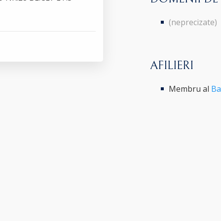
(neprecizate)
AFILIERI
Membru al
Ba