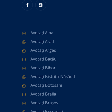
Avocați Alba
Avocați Arad
Avocați Argeș
Avocați Bacău
Avocați Bihor
Avocați Bistrița-Năsăud
Avocați Botoșani
Avocați Brăila
Avocați Brașov
Avocați București