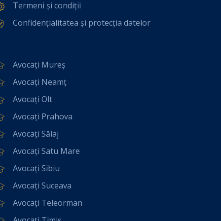
Termeni și condiții
Confidențialitatea și protecția datelor
Avocați Mureș
Avocați Neamț
Avocați Olt
Avocați Prahova
Avocați Sălaj
Avocați Satu Mare
Avocați Sibiu
Avocați Suceava
Avocați Teleorman
Avocați Timiș