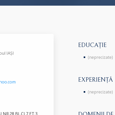
EDUCAȚIE
oul IAȘI
(neprecizate)
EXPERIENȚĂ
ahoo.com
(neprecizate)
 NR.28 BL.CL7 ET.3
DOMENII DE