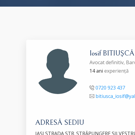
Iosif BITIUŞCĂ
Avocat definitiv, Bar
14 ani
experiență
0720 923 437
bitiusca_iosif@y
ADRESĂ SEDIU
IAŞI STRADA STR. STRĂPUNGERE SILVESTRU