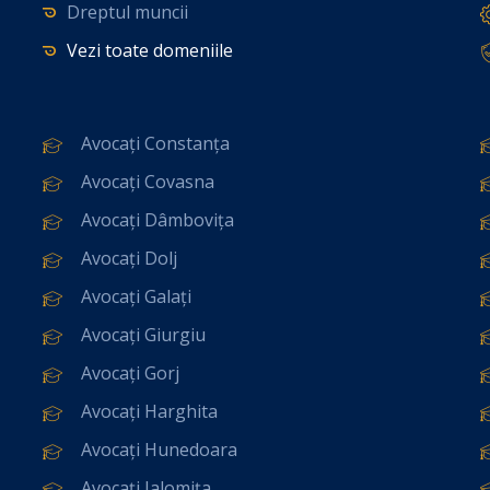
Dreptul muncii
Vezi toate domeniile
Avocați Constanța
Avocați Covasna
Avocați Dâmbovița
Avocați Dolj
Avocați Galați
Avocați Giurgiu
Avocați Gorj
Avocați Harghita
Avocați Hunedoara
Avocați Ialomița