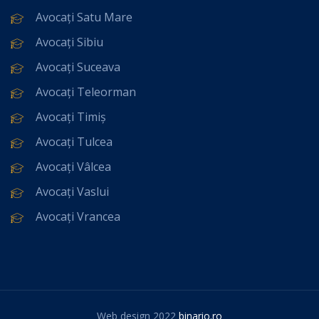
Avocați Satu Mare
Avocați Sibiu
Avocați Suceava
Avocați Teleorman
Avocați Timiș
Avocați Tulcea
Avocați Vâlcea
Avocați Vaslui
Avocați Vrancea
Web design 2022
binario.ro