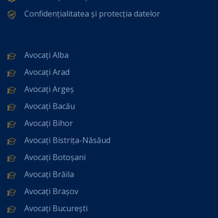
Confidențialitatea și protecția datelor
Avocați Alba
Avocați Arad
Avocați Argeș
Avocați Bacău
Avocați Bihor
Avocați Bistrița-Năsăud
Avocați Botoșani
Avocați Brăila
Avocați Brașov
Avocați București