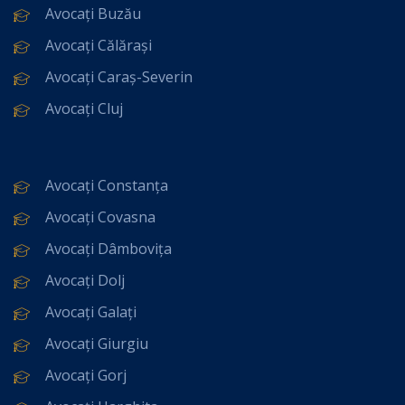
Avocați Buzău
Avocați Călărași
Avocați Caraș-Severin
Avocați Cluj
Avocați Constanța
Avocați Covasna
Avocați Dâmbovița
Avocați Dolj
Avocați Galați
Avocați Giurgiu
Avocați Gorj