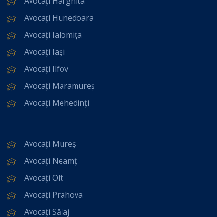
Avocați Harghita
Avocați Hunedoara
Avocați Ialomița
Avocați Iași
Avocați Ilfov
Avocați Maramureș
Avocați Mehedinți
Avocați Mureș
Avocați Neamț
Avocați Olt
Avocați Prahova
Avocați Sălaj