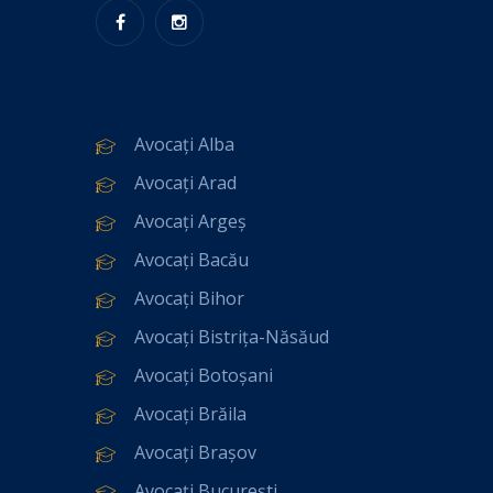
Avocați Alba
Avocați Arad
Avocați Argeș
Avocați Bacău
Avocați Bihor
Avocați Bistrița-Năsăud
Avocați Botoșani
Avocați Brăila
Avocați Brașov
Avocați București