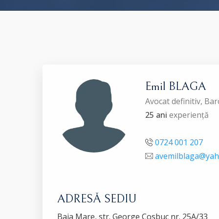
Emil BLAGA
Avocat definitiv, 
25 ani
experiență
0724 001 207
avemilblaga@ya
ADRESĂ SEDIU
Baia Mare, str. George Cosbuc nr. 25A/33