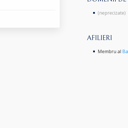
(neprecizate)
AFILIERI
Membru al
Ba