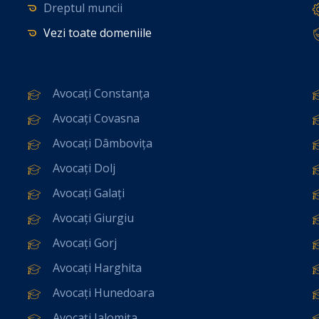
Dreptul muncii
Vezi toate domeniile
Avocați Constanța
Avocați Covasna
Avocați Dâmbovița
Avocați Dolj
Avocați Galați
Avocați Giurgiu
Avocați Gorj
Avocați Harghita
Avocați Hunedoara
Avocați Ialomița