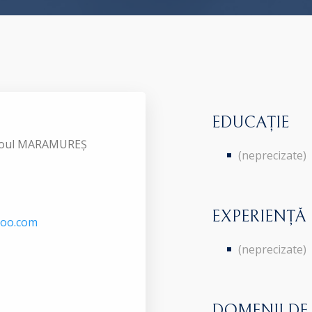
EDUCAȚIE
Baroul MARAMUREȘ
(neprecizate)
EXPERIENȚĂ
hoo.com
(neprecizate)
DOMENII DE