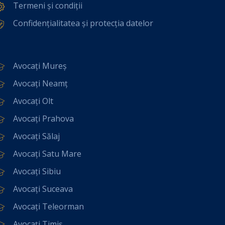
Termeni și condiții
Confidențialitatea și protecția datelor
Avocați Mureș
Avocați Neamț
Avocați Olt
Avocați Prahova
Avocați Sălaj
Avocați Satu Mare
Avocați Sibiu
Avocați Suceava
Avocați Teleorman
Avocați Timiș