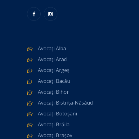
Avocați Alba
Avocați Arad
Avocați Argeș
Avocați Bacău
Avocați Bihor
Avocați Bistrița-Năsăud
Avocați Botoșani
Avocați Brăila
Avocați Brașov