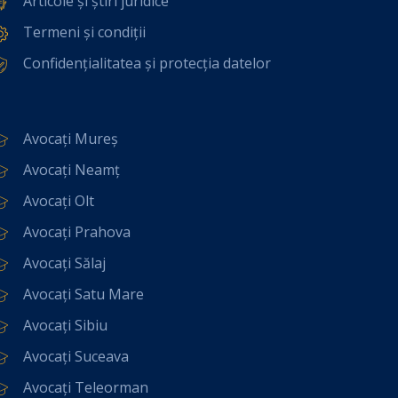
Articole și știri juridice
Termeni și condiții
Confidențialitatea și protecția datelor
Avocați Mureș
Avocați Neamț
Avocați Olt
Avocați Prahova
Avocați Sălaj
Avocați Satu Mare
Avocați Sibiu
Avocați Suceava
Avocați Teleorman