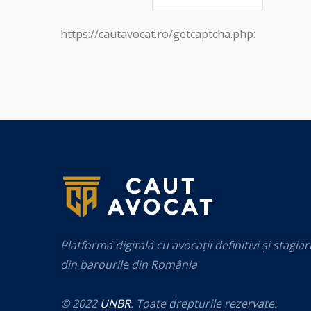
https://cautavocat.ro/getcaptcha.php:
Platformă digitală cu avocații definitivi și stagiar
din barourile din România
© 2022
UNBR
. Toate drepturile rezervate.