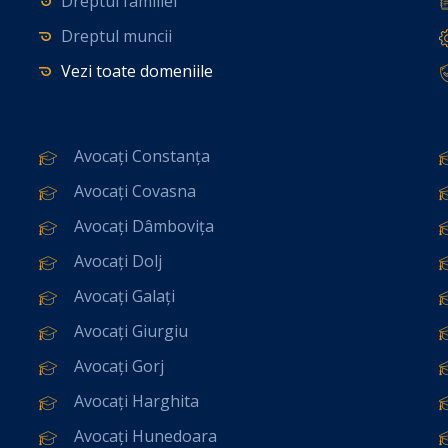
Dreptul familiei
Dreptul muncii
Vezi toate domeniile
Avocați Constanța
Avocați Covasna
Avocați Dâmbovița
Avocați Dolj
Avocați Galați
Avocați Giurgiu
Avocați Gorj
Avocați Harghita
Avocați Hunedoara