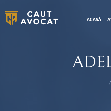
ACASĂ
A
ADE