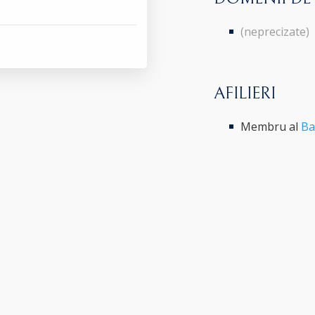
(neprecizate)
AFILIERI
Membru al
Ba