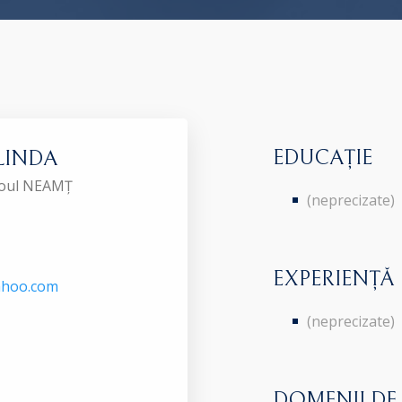
EDUCAȚIE
BLINDA
aroul NEAMȚ
(neprecizate)
EXPERIENȚĂ
ahoo.com
(neprecizate)
DOMENII DE