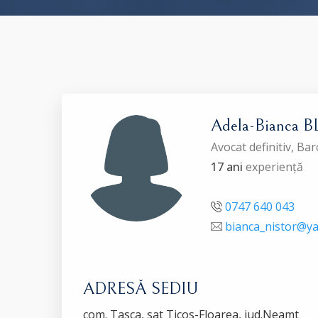
Adela-Bianca 
Avocat definitiv, B
17 ani
experiență
0747 640 043
bianca_nistor@y
ADRESĂ SEDIU
com. Tasca, sat Ticos-Floarea, jud.Neamt