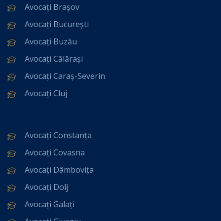
Avocați Brașov
Avocați București
Avocați Buzău
Avocați Călărași
Avocați Caraș-Severin
Avocați Cluj
Avocați Constanța
Avocați Covasna
Avocați Dâmbovița
Avocați Dolj
Avocați Galați