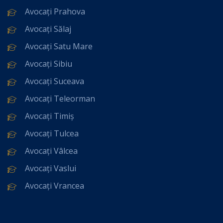
Avocați Prahova
Avocați Sălaj
Avocați Satu Mare
Avocați Sibiu
Avocați Suceava
Avocați Teleorman
Avocați Timiș
Avocați Tulcea
Avocați Vâlcea
Avocați Vaslui
Avocați Vrancea