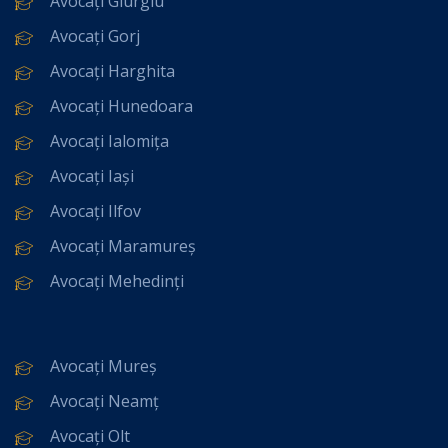
Avocați Giurgiu
Avocați Gorj
Avocați Harghita
Avocați Hunedoara
Avocați Ialomița
Avocați Iași
Avocați Ilfov
Avocați Maramureș
Avocați Mehedinți
Avocați Mureș
Avocați Neamț
Avocați Olt