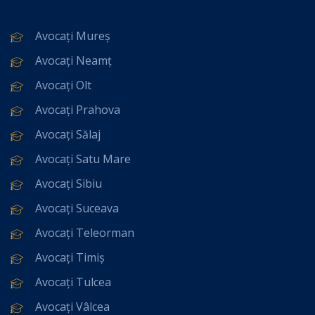
Avocați Mureș
Avocați Neamț
Avocați Olt
Avocați Prahova
Avocați Sălaj
Avocați Satu Mare
Avocați Sibiu
Avocați Suceava
Avocați Teleorman
Avocați Timiș
Avocați Tulcea
Avocați Vâlcea