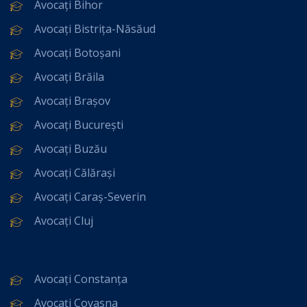
Avocați Bihor
Avocați Bistrița-Năsăud
Avocați Botoșani
Avocați Brăila
Avocați Brașov
Avocați București
Avocați Buzău
Avocați Călărași
Avocați Caraș-Severin
Avocați Cluj
Avocați Constanța
Avocați Covasna