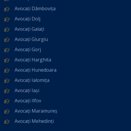
Avocați Dâmbovița
Avocați Dolj
Avocați Galați
Avocați Giurgiu
Avocați Gorj
Avocați Harghita
Avocați Hunedoara
Avocați Ialomița
Avocați Iași
Avocați Ilfov
Avocați Maramureș
Avocați Mehedinți