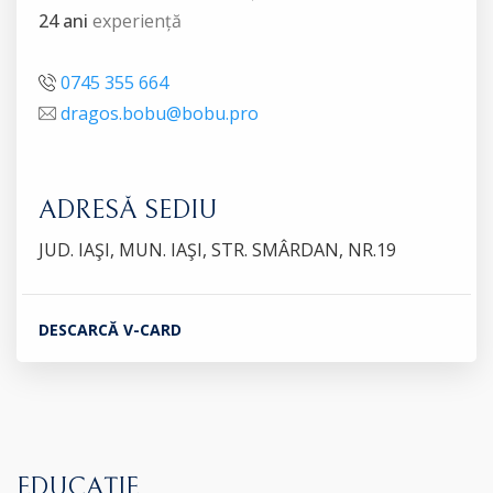
24 ani
experiență
0745 355 664
dragos.bobu@bobu.pro
ADRESĂ SEDIU
JUD. IAŞI, MUN. IAŞI, STR. SMÂRDAN, NR.19
DESCARCĂ V-CARD
EDUCAȚIE