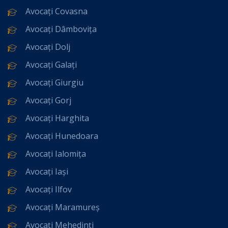
Avocați Covasna
Avocați Dâmbovița
Avocați Dolj
Avocați Galați
Avocați Giurgiu
Avocați Gorj
Avocați Harghita
Avocați Hunedoara
Avocați Ialomița
Avocați Iași
Avocați Ilfov
Avocați Maramureș
Avocați Mehedinți