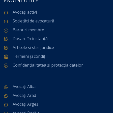
PAGINI UTILE
Avocați activi
Societăți de avocatură
Barouri membre
Dosare în instanță
Articole și știri juridice
Termeni și condiții
Confidențialitatea și protecția datelor
Avocați Alba
Avocați Arad
Avocați Argeș
Avocați Bacău