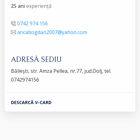
25 ani
experiență
0742 974 156
ancabogdan2007@yahoo.com
ADRESĂ SEDIU
Băileşti, str. Amza Pellea, nr.77, jud.Dolj, tel.
0742974156
DESCARCĂ V-CARD