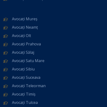
Avocați Mureș
Avocați Neamț
Avocați Olt
Avocați Prahova
Avocați Sălaj
Avocați Satu Mare
Avocați Sibiu
Avocați Suceava
Avocați Teleorman
Avocați Timiș
Avocați Tulcea