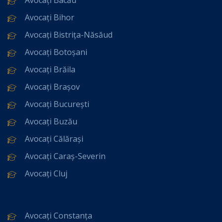
Avocați Bihor
Avocați Bistrița-Năsăud
Avocați Botoșani
Avocați Brăila
Avocați Brașov
Avocați București
Avocați Buzău
Avocați Călărași
Avocați Caraș-Severin
Avocați Cluj
Avocați Constanța