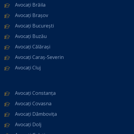
Avocați Brăila
Avocați Brașov
Avocați București
Avocați Buzău
Avocați Călărași
Avocați Caraș-Severin
Avocați Cluj
Avocați Constanța
Avocați Covasna
Avocați Dâmbovița
Avocați Dolj