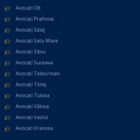
Avocați Olt
Avocați Prahova
Avocați Sălaj
Avocați Satu Mare
Avocați Sibiu
Avocați Suceava
Avocați Teleorman
Avocați Timiș
Avocați Tulcea
Avocați Vâlcea
Avocați Vaslui
Avocați Vrancea