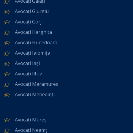
Avocați Galați
Avocați Giurgiu
Avocați Gorj
Avocați Harghita
Avocați Hunedoara
Avocați Ialomița
Avocați Iași
Avocați Ilfov
Avocați Maramureș
Avocați Mehedinți
Avocați Mureș
Avocați Neamț