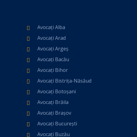
Avocați Alba
Avocați Arad
Avocați Argeș
Avocați Bacău
Avocați Bihor
Avocați Bistrița-Năsăud
Avocați Botoșani
Avocați Brăila
Avocați Brașov
Avocați București
Avocați Buzău