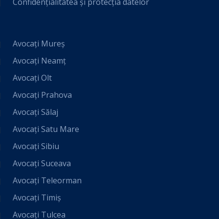
Confidențialitatea și protecția datelor
Avocați Mureș
Avocați Neamț
Avocați Olt
Avocați Prahova
Avocați Sălaj
Avocați Satu Mare
Avocați Sibiu
Avocați Suceava
Avocați Teleorman
Avocați Timiș
Avocați Tulcea