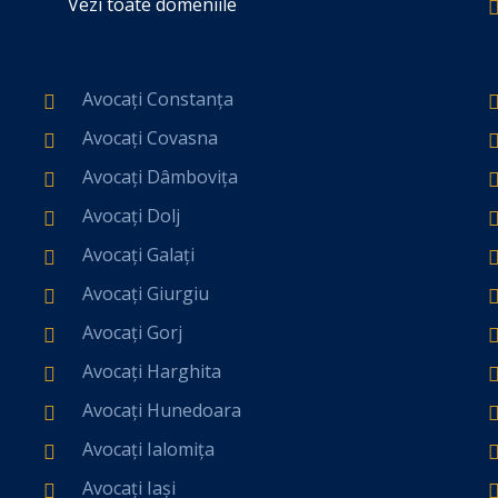
Vezi toate domeniile
Avocați Constanța
Avocați Covasna
Avocați Dâmbovița
Avocați Dolj
Avocați Galați
Avocați Giurgiu
Avocați Gorj
Avocați Harghita
Avocați Hunedoara
Avocați Ialomița
Avocați Iași