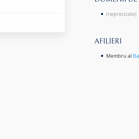
(neprecizate)
AFILIERI
Membru al
Ba