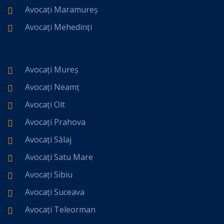
Avocați Maramureș
Avocați Mehedinți
Avocați Mureș
Avocați Neamț
Avocați Olt
Avocați Prahova
Avocați Sălaj
Avocați Satu Mare
Avocați Sibiu
Avocați Suceava
Avocați Teleorman