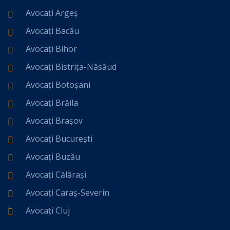
Avocați Argeș
Avocați Bacău
Avocați Bihor
Avocați Bistrița-Năsăud
Avocați Botoșani
Avocați Brăila
Avocați Brașov
Avocați București
Avocați Buzău
Avocați Călărași
Avocați Caraș-Severin
Avocați Cluj