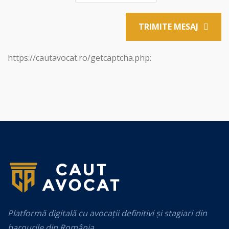
TRIMITE MESAJ
https://cautavocat.ro/getcaptcha.php:
Platformă digitală cu avocații definitivi și stagiari din
barourile din România