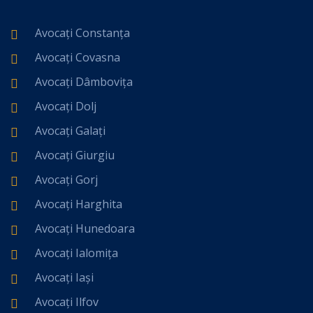
Avocați Constanța
Avocați Covasna
Avocați Dâmbovița
Avocați Dolj
Avocați Galați
Avocați Giurgiu
Avocați Gorj
Avocați Harghita
Avocați Hunedoara
Avocați Ialomița
Avocați Iași
Avocați Ilfov