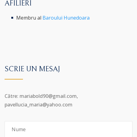
AFILIERI
Membru al
Baroului Hunedoara
SCRIE UN MESAJ
Către: mariabold90@gmail.com,
pavellucia_maria@yahoo.com