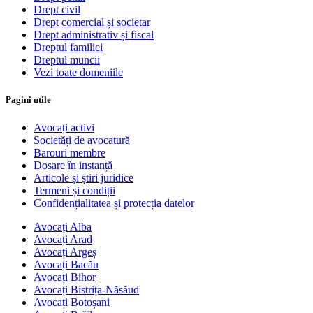
Drept civil
Drept comercial și societar
Drept administrativ și fiscal
Dreptul familiei
Dreptul muncii
Vezi toate domeniile
Pagini utile
Avocați activi
Societăți de avocatură
Barouri membre
Dosare în instanță
Articole și știri juridice
Termeni și condiții
Confidențialitatea și protecția datelor
Avocați Alba
Avocați Arad
Avocați Argeș
Avocați Bacău
Avocați Bihor
Avocați Bistrița-Năsăud
Avocați Botoșani