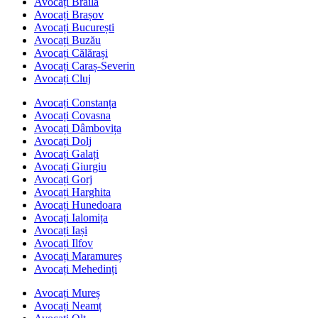
Avocați Brăila
Avocați Brașov
Avocați București
Avocați Buzău
Avocați Călărași
Avocați Caraș-Severin
Avocați Cluj
Avocați Constanța
Avocați Covasna
Avocați Dâmbovița
Avocați Dolj
Avocați Galați
Avocați Giurgiu
Avocați Gorj
Avocați Harghita
Avocați Hunedoara
Avocați Ialomița
Avocați Iași
Avocați Ilfov
Avocați Maramureș
Avocați Mehedinți
Avocați Mureș
Avocați Neamț