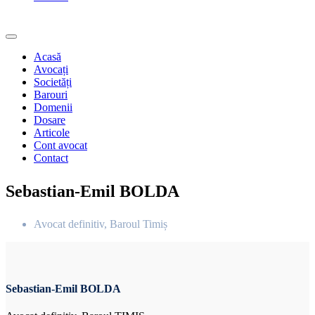
Acasă
Avocați
Societăți
Barouri
Domenii
Dosare
Articole
Cont avocat
Contact
Sebastian-Emil BOLDA
Avocat definitiv, Baroul Timiș
Sebastian-Emil BOLDA