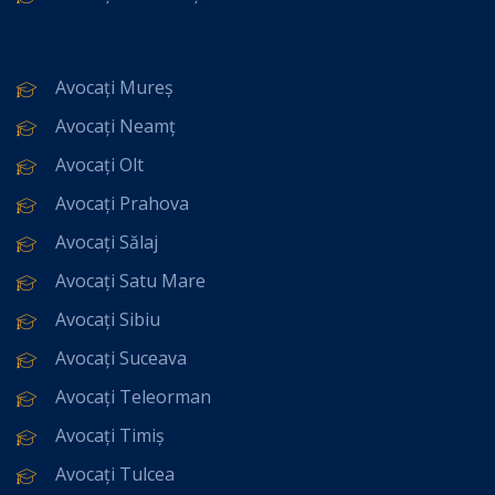
Avocați Mureș
Avocați Neamț
Avocați Olt
Avocați Prahova
Avocați Sălaj
Avocați Satu Mare
Avocați Sibiu
Avocați Suceava
Avocați Teleorman
Avocați Timiș
Avocați Tulcea