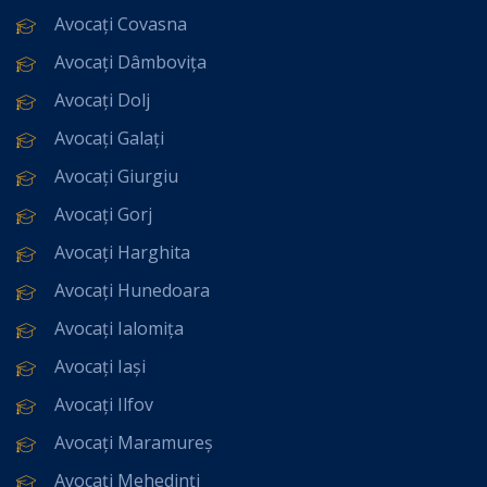
Avocați Covasna
Avocați Dâmbovița
Avocați Dolj
Avocați Galați
Avocați Giurgiu
Avocați Gorj
Avocați Harghita
Avocați Hunedoara
Avocați Ialomița
Avocați Iași
Avocați Ilfov
Avocați Maramureș
Avocați Mehedinți