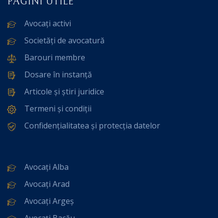
PAGINI UTILE
Avocați activi
Societăți de avocatură
Barouri membre
Dosare în instanță
Articole și știri juridice
Termeni și condiții
Confidențialitatea și protecția datelor
Avocați Alba
Avocați Arad
Avocați Argeș
Avocați Bacău