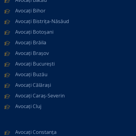
Avocați Bihor
Avocați Bistrița-Năsăud
Avocați Botoșani
Avocați Brăila
Avocați Brașov
Avocați București
Avocați Buzău
Avocați Călărași
Avocați Caraș-Severin
Avocați Cluj
Avocați Constanța