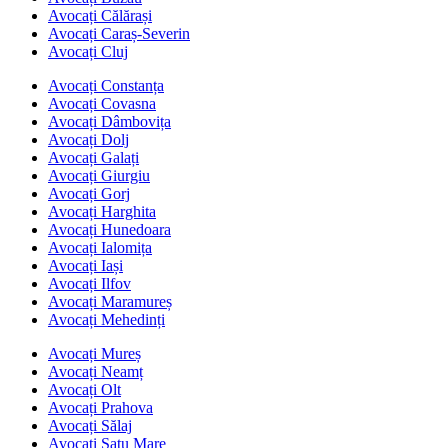
Avocați Călărași
Avocați Caraș-Severin
Avocați Cluj
Avocați Constanța
Avocați Covasna
Avocați Dâmbovița
Avocați Dolj
Avocați Galați
Avocați Giurgiu
Avocați Gorj
Avocați Harghita
Avocați Hunedoara
Avocați Ialomița
Avocați Iași
Avocați Ilfov
Avocați Maramureș
Avocați Mehedinți
Avocați Mureș
Avocați Neamț
Avocați Olt
Avocați Prahova
Avocați Sălaj
Avocați Satu Mare