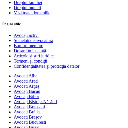
Dreptul familiei
Dreptul muncii
Vezi toate domeniile
Pagini utile
Avocați activi
Societăți de avocatură
Barouri membre
Dosare în instanță
Articole și știri juridice
Termeni și condiții
Confidențialitatea și protecția datelor
Avocați Alba
Avocați Arad
Avocați Argeș
Avocați Bacău
Avocați Bihor
Avocați Bistrița-Năsăud
Avocați Botoșani
Avocați Brăila
Avocați Brașov
Avocați București
Avocați Buzău