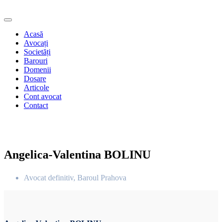
Acasă
Avocați
Societăți
Barouri
Domenii
Dosare
Articole
Cont avocat
Contact
Angelica-Valentina BOLINU
Avocat definitiv, Baroul Prahova