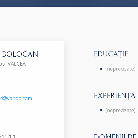
EDUCAȚIE
ica BOLOCAN
roul VÂLCEA
(neprecizate)
EXPERIENȚĂ
74@yahoo.com
(neprecizate)
3211201
DOMENII DE