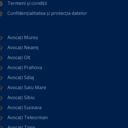
Termeni și condiții
Confidențialitatea și protecția datelor
Avocați Mureș
Avocați Neamț
Avocați Olt
Avocați Prahova
Avocați Sălaj
Avocați Satu Mare
Avocați Sibiu
Avocați Suceava
Avocați Teleorman
Avocați Timiș