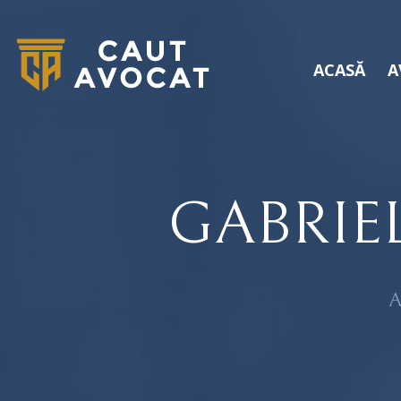
ACASĂ
A
GABRIE