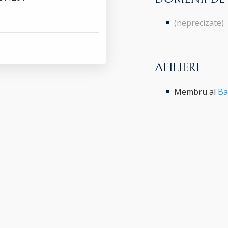
(neprecizate)
AFILIERI
Membru al
Ba