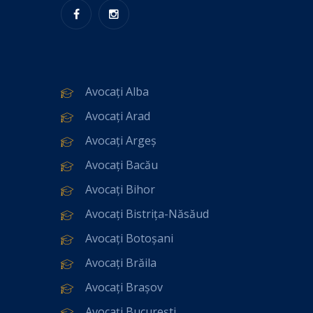
Avocați Alba
Avocați Arad
Avocați Argeș
Avocați Bacău
Avocați Bihor
Avocați Bistrița-Năsăud
Avocați Botoșani
Avocați Brăila
Avocați Brașov
Avocați București