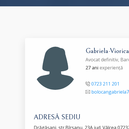
Gabriela-Vior
Avocat definitiv, Ba
27 ani
experiență
0723 211 201
bolocangabriela
ADRESĂ SEDIU
Drăgăşani, str.Bîrsanu, 23A jud. Vâlcea 072