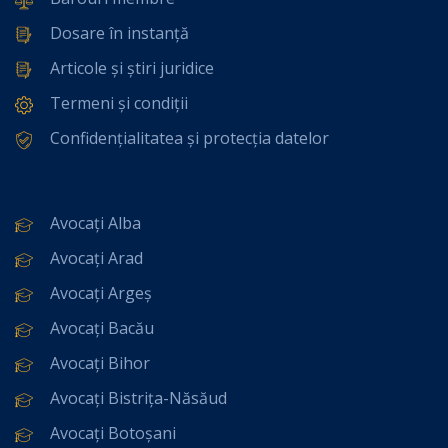
Dosare în instanță
Articole și știri juridice
Termeni și condiții
Confidențialitatea și protecția datelor
Avocați Alba
Avocați Arad
Avocați Argeș
Avocați Bacău
Avocați Bihor
Avocați Bistrița-Năsăud
Avocați Botoșani