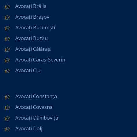
Avocați Brăila
Avocați Brașov
Avocați București
Avocați Buzău
Avocați Călărași
Avocați Caraș-Severin
Avocați Cluj
Avocați Constanța
Avocați Covasna
Avocați Dâmbovița
Avocați Dolj