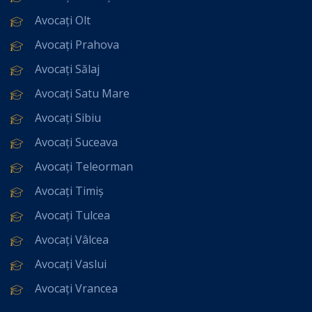
Avocați Olt
Avocați Prahova
Avocați Sălaj
Avocați Satu Mare
Avocați Sibiu
Avocați Suceava
Avocați Teleorman
Avocați Timiș
Avocați Tulcea
Avocați Vâlcea
Avocați Vaslui
Avocați Vrancea