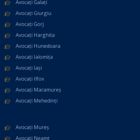
Avocați Galați
Avocați Giurgiu
Avocați Gorj
Avocați Harghita
Avocați Hunedoara
Avocați Ialomița
Avocați Iași
Avocați Ilfov
Avocați Maramureș
Avocați Mehedinți
Avocați Mureș
Avocați Neamț