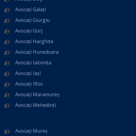
Avocați Galați
Avocați Giurgiu
Avocați Gorj
Avocați Harghita
Avocați Hunedoara
Avocați Ialomița
Avocați Iași
Avocați Ilfov
Avocați Maramureș
Avocați Mehedinți
Avocați Mureș