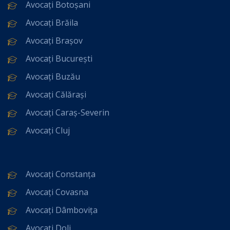
Avocați Botoșani
Avocați Brăila
Avocați Brașov
Avocați București
Avocați Buzău
Avocați Călărași
Avocați Caraș-Severin
Avocați Cluj
Avocați Constanța
Avocați Covasna
Avocați Dâmbovița
Avocați Dolj