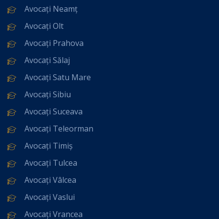
Avocați Neamț
Avocați Olt
Avocați Prahova
Avocați Sălaj
Avocați Satu Mare
Avocați Sibiu
Avocați Suceava
Avocați Teleorman
Avocați Timiș
Avocați Tulcea
Avocați Vâlcea
Avocați Vaslui
Avocați Vrancea