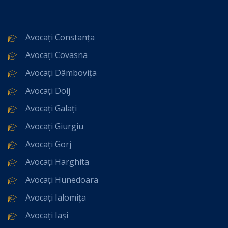
Avocați Constanța
Avocați Covasna
Avocați Dâmbovița
Avocați Dolj
Avocați Galați
Avocați Giurgiu
Avocați Gorj
Avocați Harghita
Avocați Hunedoara
Avocați Ialomița
Avocați Iași