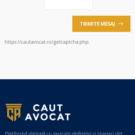
TRIMITE MESAJ
https://cautavocat.ro/getcaptcha.php:
Platformă digitală cu avocații definitivi și stagiari din