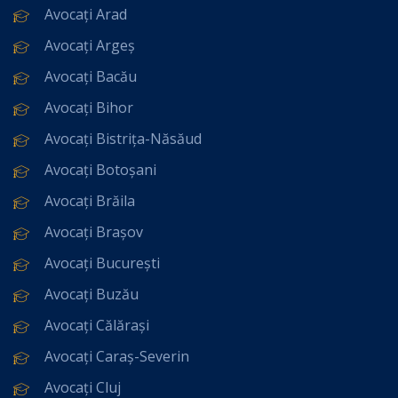
Avocați Arad
Avocați Argeș
Avocați Bacău
Avocați Bihor
Avocați Bistrița-Năsăud
Avocați Botoșani
Avocați Brăila
Avocați Brașov
Avocați București
Avocați Buzău
Avocați Călărași
Avocați Caraș-Severin
Avocați Cluj