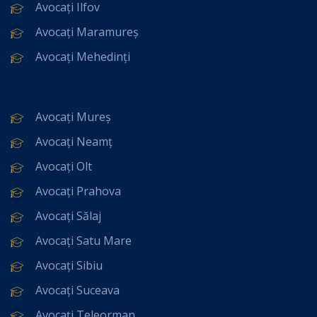
Avocați Ilfov
Avocați Maramureș
Avocați Mehedinți
Avocați Mureș
Avocați Neamț
Avocați Olt
Avocați Prahova
Avocați Sălaj
Avocați Satu Mare
Avocați Sibiu
Avocați Suceava
Avocați Teleorman