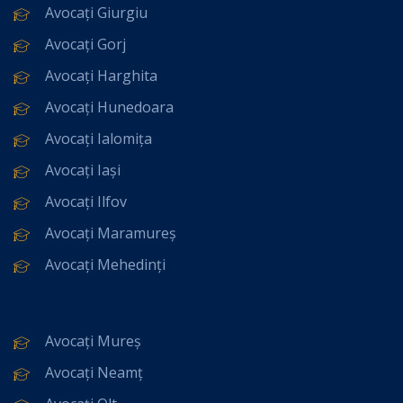
Avocați Giurgiu
Avocați Gorj
Avocați Harghita
Avocați Hunedoara
Avocați Ialomița
Avocați Iași
Avocați Ilfov
Avocați Maramureș
Avocați Mehedinți
Avocați Mureș
Avocați Neamț