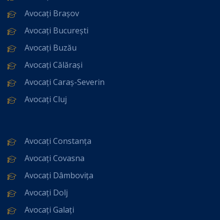
Avocați Brașov
Avocați București
Avocați Buzău
Avocați Călărași
Avocați Caraș-Severin
Avocați Cluj
Avocați Constanța
Avocați Covasna
Avocați Dâmbovița
Avocați Dolj
Avocați Galați