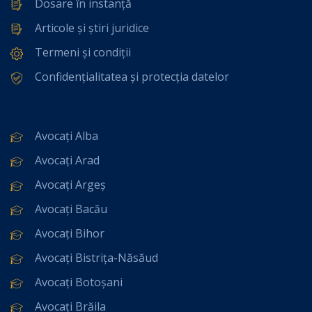
Dosare în instanță
Articole și știri juridice
Termeni și condiții
Confidențialitatea și protecția datelor
Avocați Alba
Avocați Arad
Avocați Argeș
Avocați Bacău
Avocați Bihor
Avocați Bistrița-Năsăud
Avocați Botoșani
Avocați Brăila