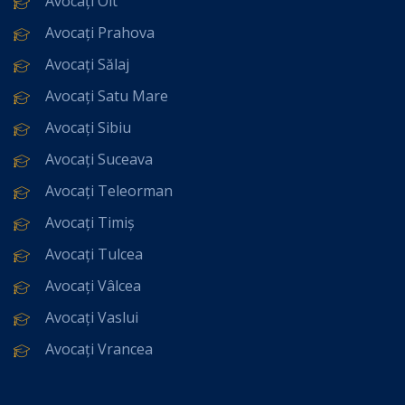
Avocați Olt
Avocați Prahova
Avocați Sălaj
Avocați Satu Mare
Avocați Sibiu
Avocați Suceava
Avocați Teleorman
Avocați Timiș
Avocați Tulcea
Avocați Vâlcea
Avocați Vaslui
Avocați Vrancea