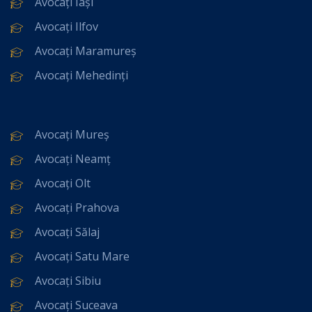
Avocați Iași
Avocați Ilfov
Avocați Maramureș
Avocați Mehedinți
Avocați Mureș
Avocați Neamț
Avocați Olt
Avocați Prahova
Avocați Sălaj
Avocați Satu Mare
Avocați Sibiu
Avocați Suceava