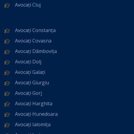
Avocați Cluj
Avocați Constanța
Avocați Covasna
Avocați Dâmbovița
Avocați Dolj
Avocați Galați
Avocați Giurgiu
Avocați Gorj
Avocați Harghita
Avocați Hunedoara
Avocați Ialomița