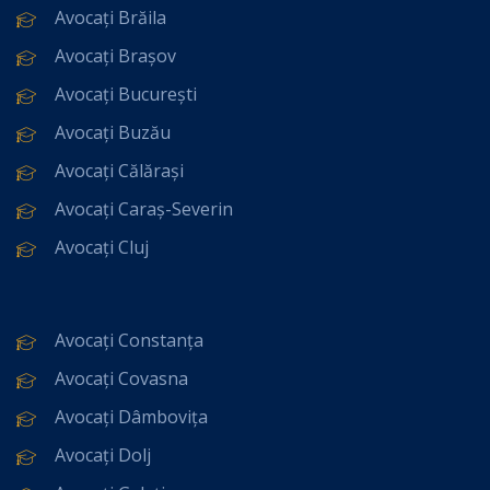
Avocați Brăila
Avocați Brașov
Avocați București
Avocați Buzău
Avocați Călărași
Avocați Caraș-Severin
Avocați Cluj
Avocați Constanța
Avocați Covasna
Avocați Dâmbovița
Avocați Dolj