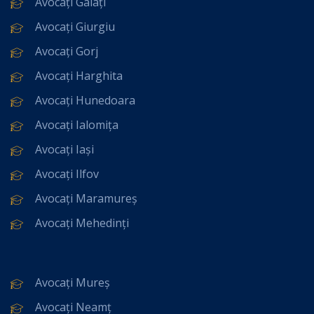
Avocați Galați
Avocați Giurgiu
Avocați Gorj
Avocați Harghita
Avocați Hunedoara
Avocați Ialomița
Avocați Iași
Avocați Ilfov
Avocați Maramureș
Avocați Mehedinți
Avocați Mureș
Avocați Neamț