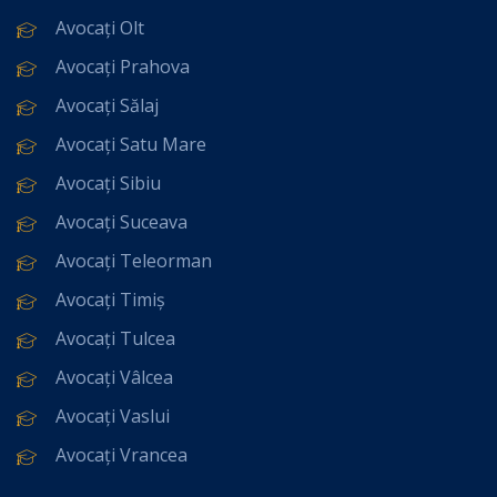
Avocați Olt
Avocați Prahova
Avocați Sălaj
Avocați Satu Mare
Avocați Sibiu
Avocați Suceava
Avocați Teleorman
Avocați Timiș
Avocați Tulcea
Avocați Vâlcea
Avocați Vaslui
Avocați Vrancea