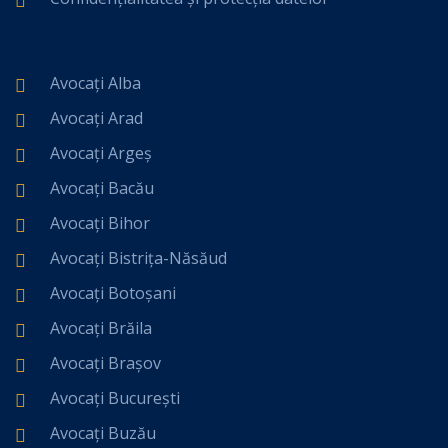
Avocați Alba
Avocați Arad
Avocați Argeș
Avocați Bacău
Avocați Bihor
Avocați Bistrița-Năsăud
Avocați Botoșani
Avocați Brăila
Avocați Brașov
Avocați București
Avocați Buzău