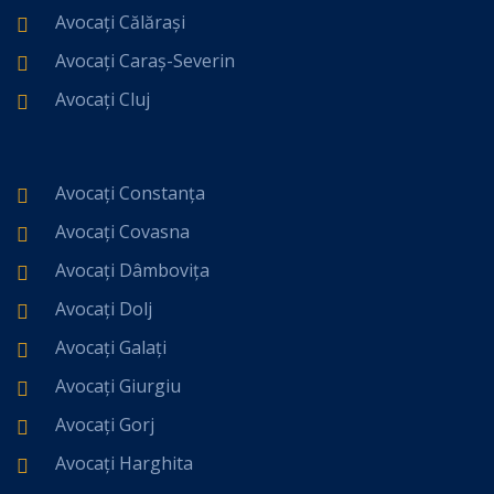
Avocați Călărași
Avocați Caraș-Severin
Avocați Cluj
Avocați Constanța
Avocați Covasna
Avocați Dâmbovița
Avocați Dolj
Avocați Galați
Avocați Giurgiu
Avocați Gorj
Avocați Harghita