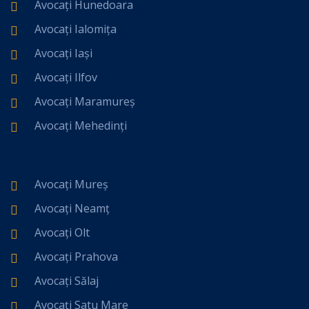
Avocați Hunedoara
Avocați Ialomița
Avocați Iași
Avocați Ilfov
Avocați Maramureș
Avocați Mehedinți
Avocați Mureș
Avocați Neamț
Avocați Olt
Avocați Prahova
Avocați Sălaj
Avocați Satu Mare