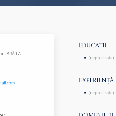
EDUCAȚIE
roul BRĂILA
(neprecizate)
EXPERIENȚĂ
ail.com
(neprecizate)
DOMENII DE
ter.