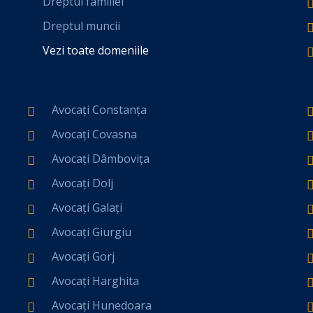
Dreptul familiei
Dreptul muncii
Vezi toate domeniile
Avocați Constanța
Avocați Covasna
Avocați Dâmbovița
Avocați Dolj
Avocați Galați
Avocați Giurgiu
Avocați Gorj
Avocați Harghita
Avocați Hunedoara