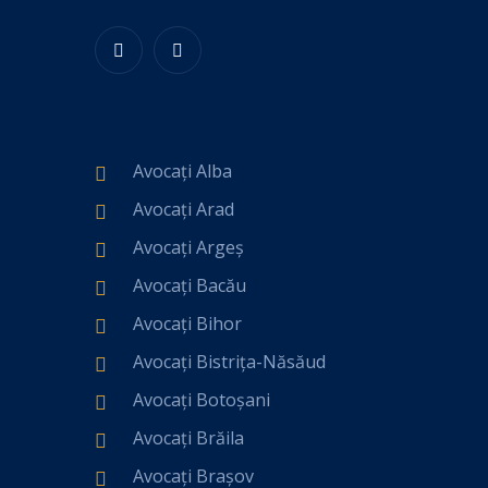
Avocați Alba
Avocați Arad
Avocați Argeș
Avocați Bacău
Avocați Bihor
Avocați Bistrița-Năsăud
Avocați Botoșani
Avocați Brăila
Avocați Brașov