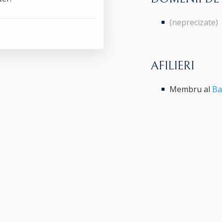
(neprecizate)
AFILIERI
Membru al
Ba