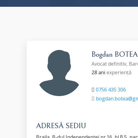
Bogdan BOTEA
Avocat definitiv, Ba
28 ani
experiență
0756 435 306
bogdan.botea@gm
ADRESĂ SEDIU
Braila, B-dul Independentei nr.16, bl.B.5, par