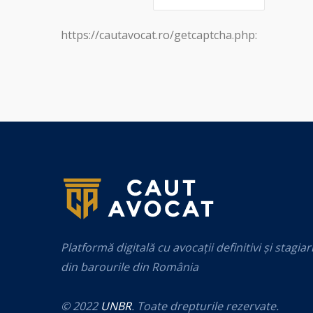
https://cautavocat.ro/getcaptcha.php:
Platformă digitală cu avocații definitivi și stagiar
din barourile din România
© 2022
UNBR
. Toate drepturile rezervate.