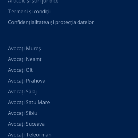
Articole și știri juridice
Termeni și condiții
Confidențialitatea și protecția datelor
Avocați Mureș
Avocați Neamț
Avocați Olt
Avocați Prahova
Avocați Sălaj
Avocați Satu Mare
Avocați Sibiu
Avocați Suceava
Avocați Teleorman