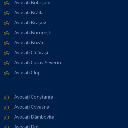
Avocați Botoșani
Avocați Brăila
Avocați Brașov
Avocați București
Avocați Buzău
Avocați Călărași
Avocați Caraș-Severin
Avocați Cluj
Avocați Constanța
Avocați Covasna
Avocați Dâmbovița
Avocați Dolj