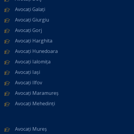
Avocați Galați
Avocați Giurgiu
Avocați Gorj
Avocați Harghita
Avocați Hunedoara
Avocați Ialomița
Avocați Iași
Avocați Ilfov
Avocați Maramureș
Avocați Mehedinți
Avocați Mureș