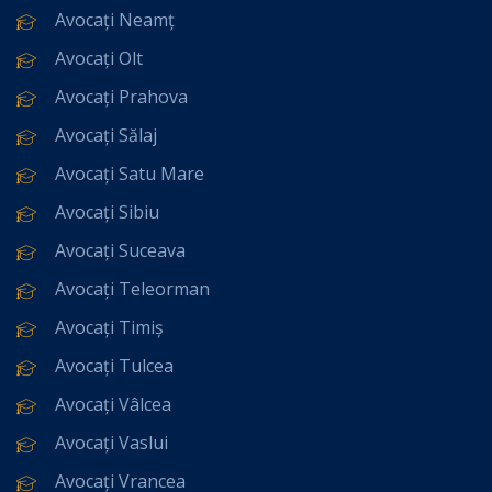
Avocați Neamț
Avocați Olt
Avocați Prahova
Avocați Sălaj
Avocați Satu Mare
Avocați Sibiu
Avocați Suceava
Avocați Teleorman
Avocați Timiș
Avocați Tulcea
Avocați Vâlcea
Avocați Vaslui
Avocați Vrancea